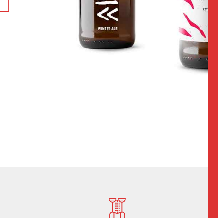
0
0
1
1
2
2
3
3
4
4
5
0
5
6