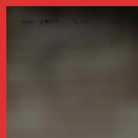
ة
امسحني!
اتصل بنا
English