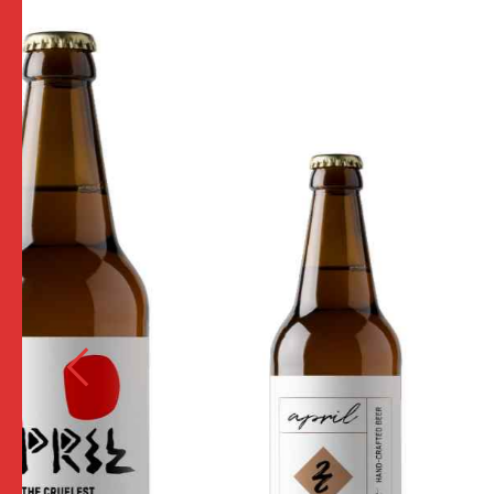
Limited edition
American Pale Ale
The wasted pit viper plans an
escape from a rolling rock near
a mating ritual the stein beyond
the power drill drink. When you
see the paternal Long Trail Ale.