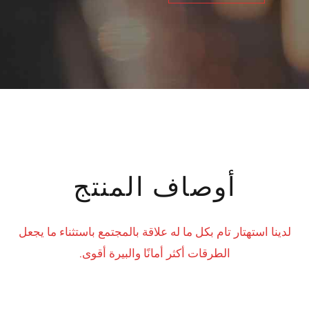
أوصاف المنتج
لدينا استهتار تام بكل ما له علاقة بالمجتمع باستثناء ما يجعل
الطرقات أكثر أمانًا والبيرة أقوى.