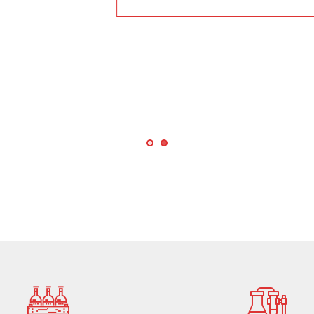
0
0
0
0
1
1
1
1
2
2
2
2
3
3
3
3
4
4
4
4
5
5
0
5
5
6
6
1
6
6
7
7
2
7
7
8
8
3
8
8